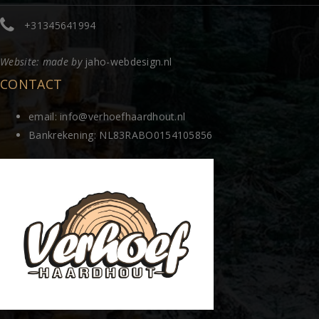
+31345641994
Website: made by
jaho-webdesign.nl
CONTACT
email: info@verhoefhaardhout.nl
Bankrekening: NL83RABO0154105856