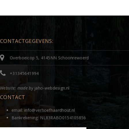
CONTACTGEGEVENS:
Overboeicop 5, 4145NN Schoonrewoerd
+31345641994
Website: made by
jaho-webdesign.nl
CONTACT
email: info@verhoefhaardhout.nl
Bankrekening: NL83RABO0154105856