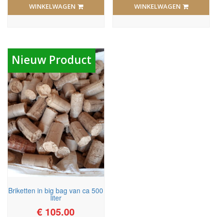
was:
is:
was:
is:
WINKELWAGEN
WINKELWAGEN
€ 250.00.
€ 195.00.
€ 10.00.
€ 7.0
Nieuw Product
Briketten in big bag van ca 500
liter
€
105.00