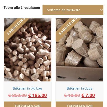
Gesorteerd
Toont alle 3 resultaten
op
nieuwste
AANBIEDING!
AANBIEDING!
Briketten in big bag
Briketten in doos
Oorspronkelijke
Huidige
Oorspronke
Huid
€
250.00
€
195.00
€
10.00
€
7.00
prijs
prijs
prijs
prijs
TOEVOEGEN AAN
TOEVOEGEN AAN