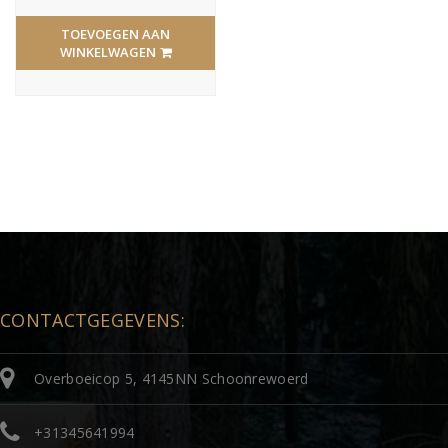
TOEVOEGEN AAN
WINKELWAGEN
CONTACTGEGEVENS:
Overboeicop 5, 4145NN Schoonrewoerd
+31345641994