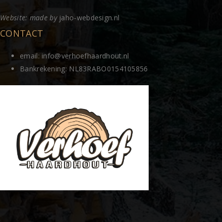
Website: made by
jaho-webdesign.nl
CONTACT
email: info@verhoefhaardhout.nl
Bankrekening: NL83RABO0154105856